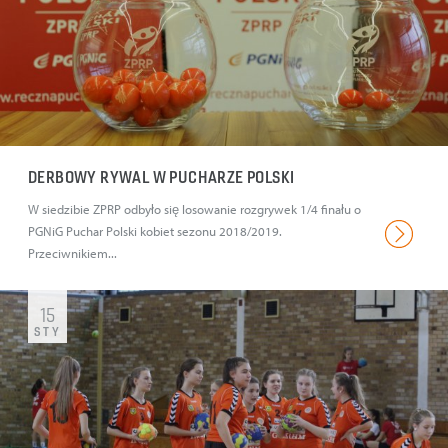
DERBOWY RYWAL W PUCHARZE POLSKI
W siedzibie ZPRP odbyło się losowanie rozgrywek 1/4 finału o
PGNiG Puchar Polski kobiet sezonu 2018/2019.
Przeciwnikiem...
15
STY