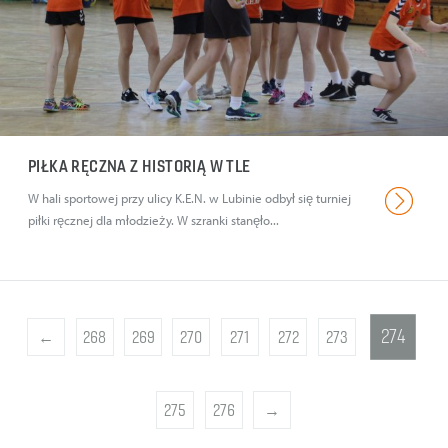
PIŁKA RĘCZNA Z HISTORIĄ W TLE
W hali sportowej przy ulicy K.E.N. w Lubinie odbył się turniej
piłki ręcznej dla młodzieży. W szranki stanęło...
274
←
268
269
270
271
272
273
275
276
→