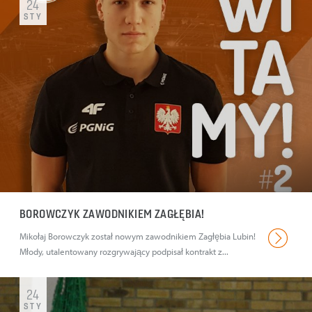
24
STY
BOROWCZYK ZAWODNIKIEM ZAGŁĘBIA!
Mikołaj Borowczyk został nowym zawodnikiem Zagłębia Lubin!
Młody, utalentowany rozgrywający podpisał kontrakt z...
24
STY