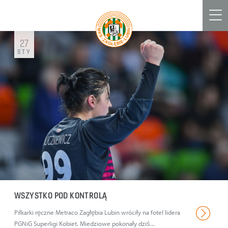
Men
27
STY
WSZYSTKO POD KONTROLĄ
Piłkarki ręczne Metraco Zagłębia Lubin wróciły na fotel lidera
PGNiG Superligi Kobiet. Miedziowe pokonały dziś...