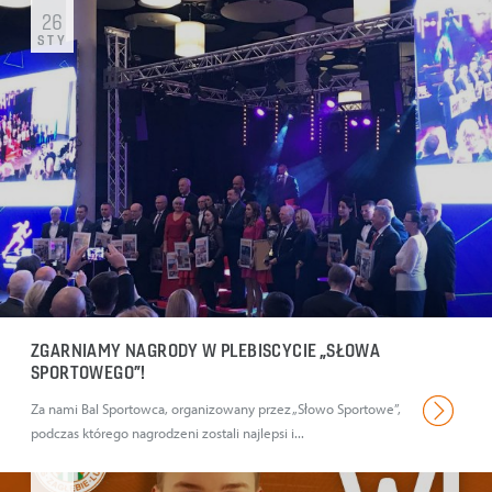
26
STY
ZGARNIAMY NAGRODY W PLEBISCYCIE „SŁOWA
SPORTOWEGO”!
Za nami Bal Sportowca, organizowany przez „Słowo Sportowe”,
podczas którego nagrodzeni zostali najlepsi i...