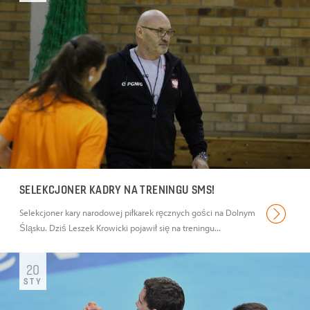
SELEKCJONER KADRY NA TRENINGU SMS!
Selekcjoner kary narodowej piłkarek ręcznych gości na Dolnym
Śląsku. Dziś Leszek Krowicki pojawił się na treningu...
20
STY