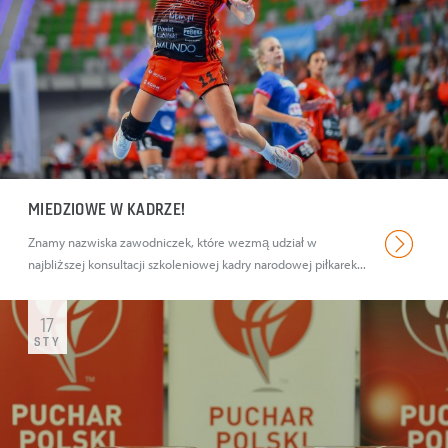
MIEDZIOWE W KADRZE!
Znamy nazwiska zawodniczek, które wezmą udział w
najbliższej konsultacji szkoleniowej kadry narodowej piłkarek...
17
STY