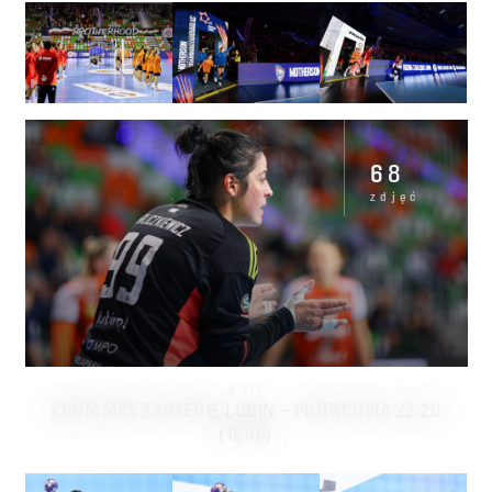
68
zdjęć
8
STY
KGHM MKS ZAGŁĘBIE LUBIN – PIOTRCOVIA 22:20
(12:16)