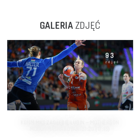
GALERIA
ZDJĘĆ
93
zdjęć
11
STY
KGHM MKS ZAGŁĘBIE LUBIN – MOTHERSON
MOSONMAGYAROVARI 31:29 (17:15)