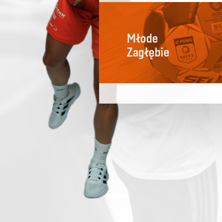
Młode
Zagłębie