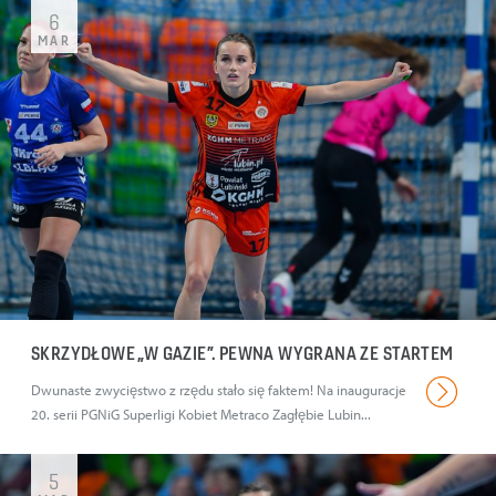
6
MAR
SKRZYDŁOWE „W GAZIE”. PEWNA WYGRANA ZE STARTEM
Dwunaste zwycięstwo z rzędu stało się faktem! Na inauguracje
20. serii PGNiG Superligi Kobiet Metraco Zagłębie Lubin...
5