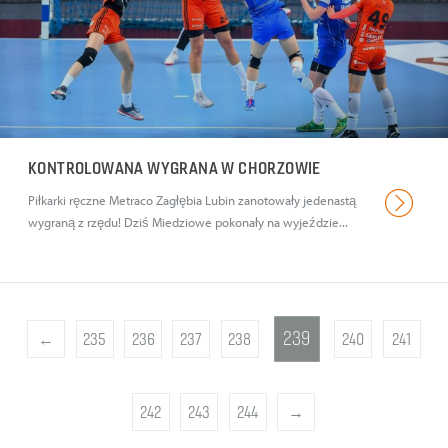
KONTROLOWANA WYGRANA W CHORZOWIE
Piłkarki ręczne Metraco Zagłębia Lubin zanotowały jedenastą
wygraną z rzędu! Dziś Miedziowe pokonały na wyjeździe...
239
←
235
236
237
238
240
241
242
243
244
→