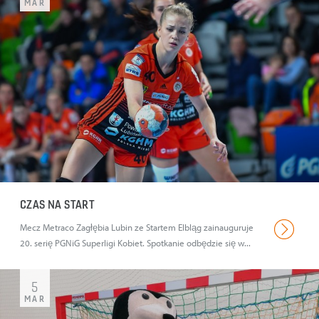
MAR
CZAS NA START
Mecz Metraco Zagłębia Lubin ze Startem Elbląg zainauguruje
20. serię PGNiG Superligi Kobiet. Spotkanie odbędzie się w...
5
MAR