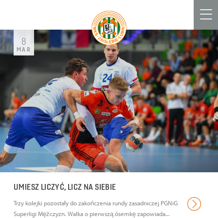
Men
8
MAR
UMIESZ LICZYĆ, LICZ NA SIEBIE
Trzy kolejki pozostały do zakończenia rundy zasadniczej PGNiG
Superligi Mężczyzn. Walka o pierwszą ósemkę zapowiada...