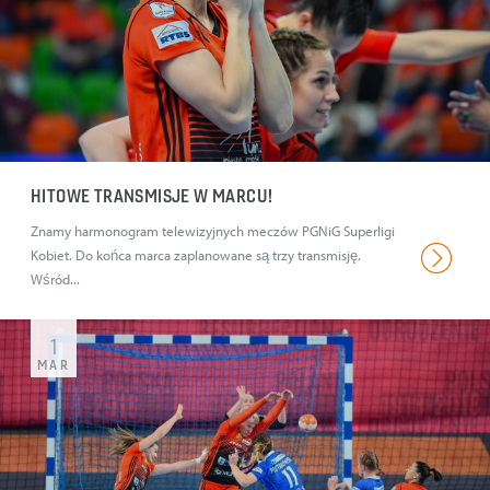
HITOWE TRANSMISJE W MARCU!
Znamy harmonogram telewizyjnych meczów PGNiG Superligi
Kobiet. Do końca marca zaplanowane są trzy transmisję.
Wśród...
1
MAR