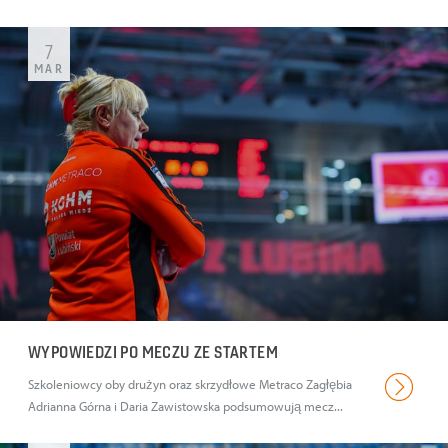
7
MAR
WYPOWIEDZI PO MECZU ZE STARTEM
Szkoleniowcy oby drużyn oraz skrzydłowe Metraco Zagłębia
Adrianna Górna i Daria Zawistowska podsumowują mecz...