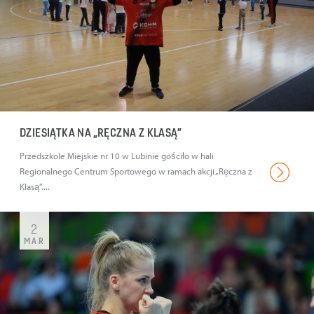
DZIESIĄTKA NA „RĘCZNA Z KLASĄ”
Przedszkole Miejskie nr 10 w Lubinie gościło w hali
Regionalnego Centrum Sportowego w ramach akcji „Ręczna z
Klasą”....
2
MAR