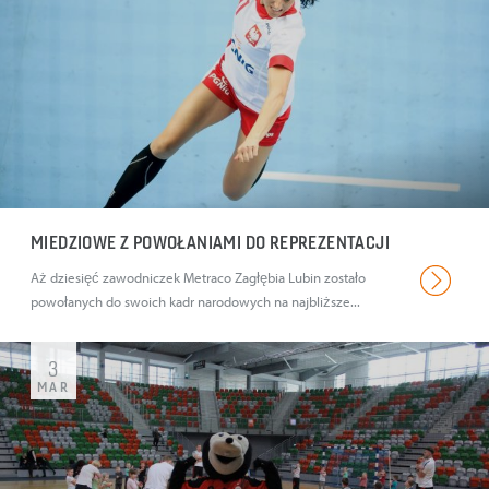
MIEDZIOWE Z POWOŁANIAMI DO REPREZENTACJI
Aż dziesięć zawodniczek Metraco Zagłębia Lubin zostało
powołanych do swoich kadr narodowych na najbliższe...
3
MAR