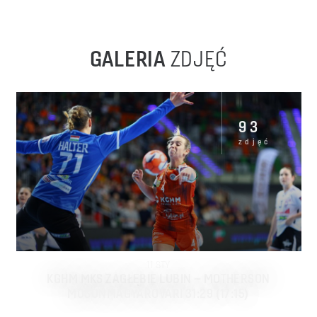
GALERIA
ZDJĘĆ
93
zdjęć
11
STY
KGHM MKS ZAGŁĘBIE LUBIN – MOTHERSON
MOSONMAGYAROVARI 31:29 (17:15)