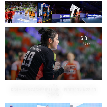
68
zdjęć
8
STY
KGHM MKS ZAGŁĘBIE LUBIN – PIOTRCOVIA 22:20
(12:16)