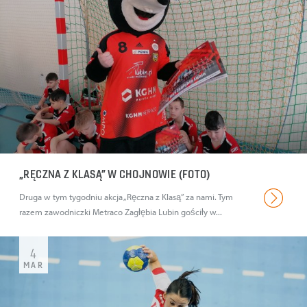
„RĘCZNA Z KLASĄ” W CHOJNOWIE (FOTO)
Druga w tym tygodniu akcja „Ręczna z Klasą” za nami. Tym
razem zawodniczki Metraco Zagłębia Lubin gościły w...
4
MAR