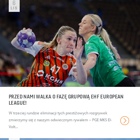
6
LIS
PRZED NAMI WALKA O FAZĘ GRUPOWĄ EHF EUROPEAN
LEAGUE!
W trzeciej rundzie eliminacji tych prestiżowych rozgrywek
zmierzymy się z naszym odwiecznym rywalem – PGE MKS El-
Volt...