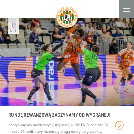
Men
12
LIS
RUNDĘ REWANŻOWĄ ZACZYNAMY OD WYGRANEJ!
Kontynuujemy naszą zwycięską passę w ORLEN Superlidze! W
meczu 10. serii, który rozpoczął drugą rundę rozgrywek,...