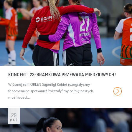
KONCERT! 23-BRAMKOWA PRZEWAGA MIEDZIOWYCH!
W ósmej serii ORLEN Superligi Kobiet rozegrałyśmy
fenomenalne spotkanie! Pokazałyśmy pełnię naszych
możliwości,...
29
PAŹ