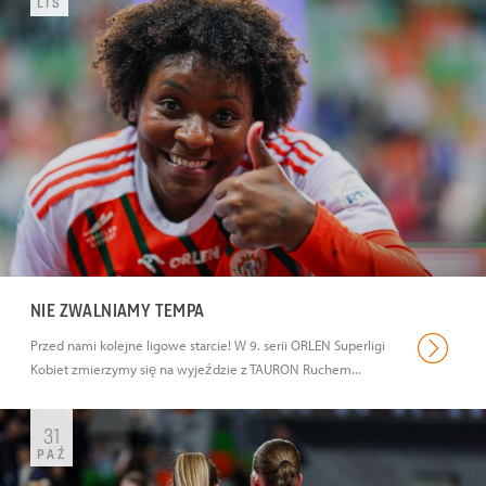
LIS
NIE ZWALNIAMY TEMPA
Przed nami kolejne ligowe starcie! W 9. serii ORLEN Superligi
Kobiet zmierzymy się na wyjeździe z TAURON Ruchem...
31
PAŹ