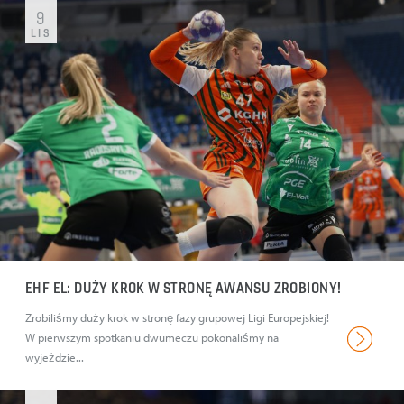
9
LIS
EHF EL: DUŻY KROK W STRONĘ AWANSU ZROBIONY!
Zrobiliśmy duży krok w stronę fazy grupowej Ligi Europejskiej!
W pierwszym spotkaniu dwumeczu pokonaliśmy na
wyjeździe...