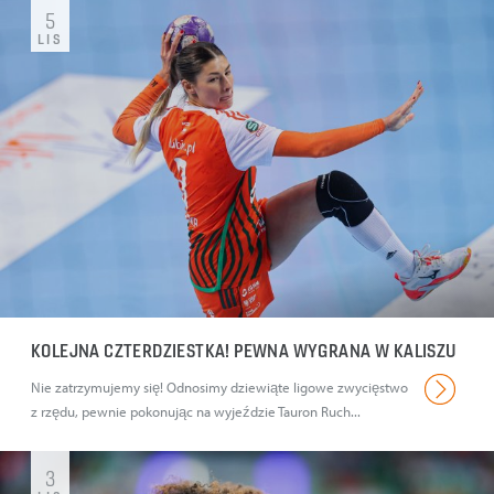
5
LIS
KOLEJNA CZTERDZIESTKA! PEWNA WYGRANA W KALISZU
Nie zatrzymujemy się! Odnosimy dziewiąte ligowe zwycięstwo
z rzędu, pewnie pokonując na wyjeździe Tauron Ruch...
3