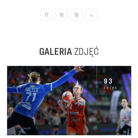
17
18
19
→
GALERIA
ZDJĘĆ
93
zdjęć