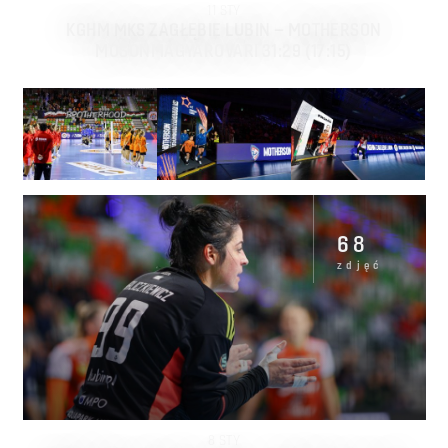
11
STY
KGHM MKS ZAGŁĘBIE LUBIN – MOTHERSON
MOSONMAGYAROVARI 31:29 (17:15)
68
zdjęć
8
STY