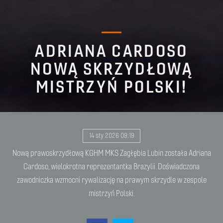
ADRIANA CARDOSO
NOWĄ SKRZYDŁOWĄ
MISTRZYŃ POLSKI!
14 sty 2026 09:19
Nową prawoskrzydłową KGHM MKS Zagłębia Lubin została Adriana
Cardoso, wielokrotna reprezentantka Brazylii. Doświadczona
zawodniczka wzmocni rywalizację na prawym skrzydle w zespole
mistrzyń Polski.