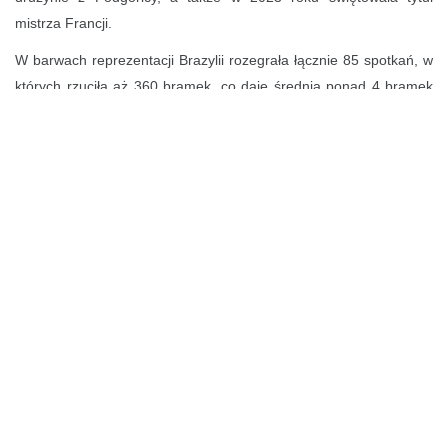
mistrza Francji.
W barwach reprezentacji Brazylii rozegrała łącznie 85 spotkań, w
których rzuciła aż 360 bramek, co daje średnią ponad 4 bramek
na spotkanie. Wraz ze swoją reprezentacją dwukrotnie świętowała
zdobycie tytułu podczas turnieju Pan American Games w 2019 i
2023 roku. Podczas drugiego tytułu, świętowała także sukces
indywidualny, bowiem została królową strzelczyń całego turnieju.
Nasza nowa zawodniczka odznacza się bardzo dobrą techniką,
szybkością w kontrataku, a także świetnie czuje się w grze bez
piłki. Wielokrotnie pokazywała swoje umiejętności, zdobywając
bramki z pozycji, które wymagają dużych umiejętności.
- Bardzo się cieszę, że mogę dołączyć do drużyny KGHM MKS
Zagłębia Lubin i rozpocząć nowy etap w swojej karierze. To wielka
przyjemność móc wnieść swój wkład do drużyny. Wierzę, że
razem możemy osiągnąć doskonałe rezultaty w tym sezonie.
Jestem zmotywowana i otwarta na nowe wyzwania. Dziękuję za