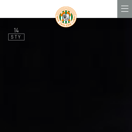
Men
14
STY