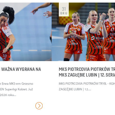
31
GRU
 I WAŻNA WYGRANA NA
MKS PIOTRCOVIA PIOTRKÓW TR
E
MKS ZAGŁĘBIE LUBIN | 12. SER
 z Enea MKS-em Gniezno
MKS PIOTRCOVIA PIOTRKÓW TRYB. - KG
EN Superligi Kobiet. Już
ZAGŁĘBIE LUBIN | 12....
026 roku...