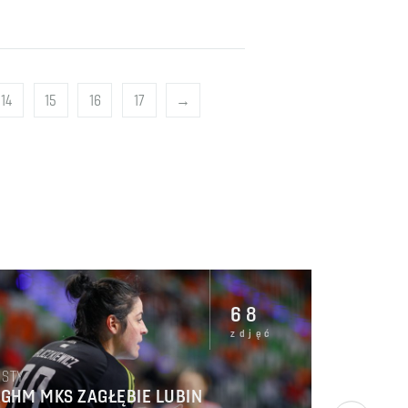
14
15
16
17
→
68
zdjęć
STY
KGHM MKS ZAGŁĘBIE LUBIN