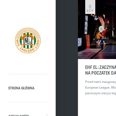
8
STY
EHF EL: ZACZYN
NA POCZATEK D
Przed nami inaugurac
European League. Mist
STRONA GŁÓWNA
pierwszym meczu teg