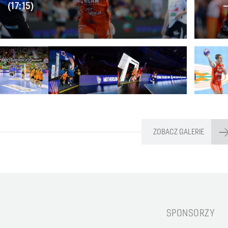
(17:15)
–
ZOBACZ GALERIE
SPONSORZY