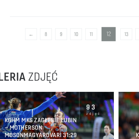
12
←
8
9
10
11
13
LERIA
ZDJĘĆ
93
11
STY
zdjęć
KGHM MKS ZAGŁĘBIE LUBIN
– MOTHERSON
8
MOSONMAGYAROVARI 31:29