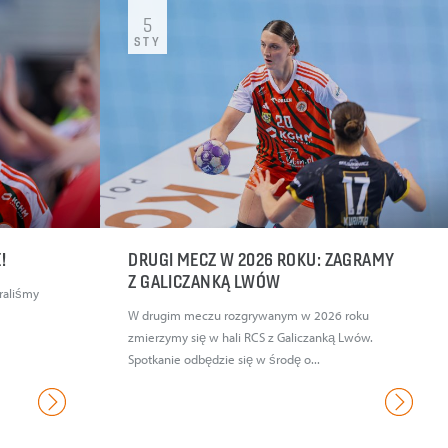
5
STY
E!
DRUGI MECZ W 2026 ROKU: ZAGRAMY
Z GALICZANKĄ LWÓW
graliśmy
W drugim meczu rozgrywanym w 2026 roku
zmierzymy się w hali RCS z Galiczanką Lwów.
Spotkanie odbędzie się w środę o...