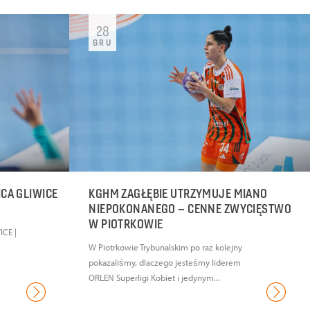
28
GRU
ICA GLIWICE
KGHM ZAGŁĘBIE UTRZYMUJE MIANO
NIEPOKONANEGO – CENNE ZWYCIĘSTWO
W PIOTRKOWIE
CE |
W Piotrkowie Trybunalskim po raz kolejny
pokazaliśmy, dlaczego jesteśmy liderem
ORLEN Superligi Kobiet i jedynym...