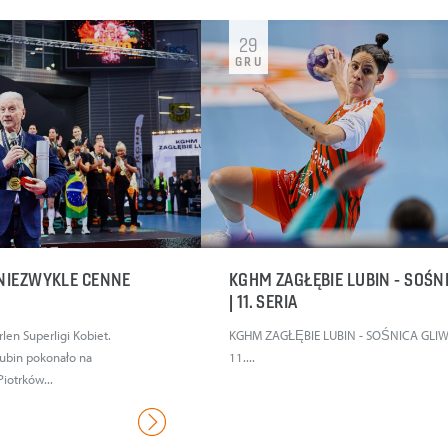
29
GRU
 NIEZWYKLE CENNE
KGHM ZAGŁĘBIE LUBIN - SOŚN
| 11. SERIA
Orlen Superligi Kobiet.
KGHM ZAGŁĘBIE LUBIN - SOŚNICA GLIWI
ubin pokonało na
11....
iotrków...