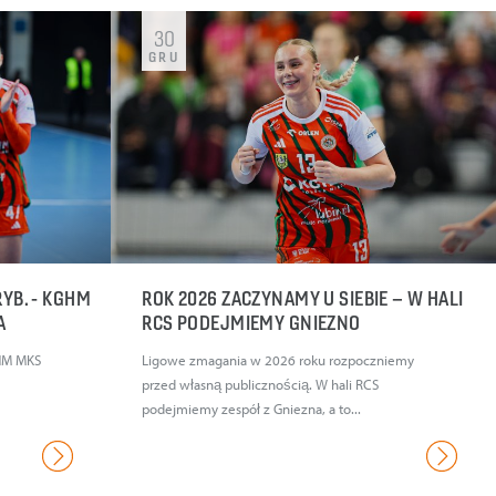
30
GRU
YB. - KGHM
ROK 2026 ZACZYNAMY U SIEBIE – W HALI
IA
RCS PODEJMIEMY GNIEZNO
HM MKS
Ligowe zmagania w 2026 roku rozpoczniemy
przed własną publicznością. W hali RCS
podejmiemy zespół z Gniezna, a to...