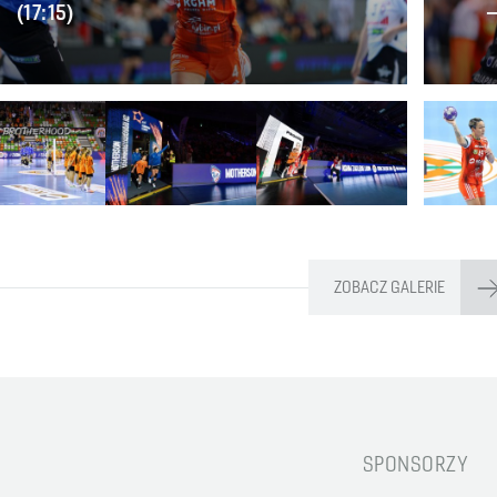
(17:15)
–
ZOBACZ GALERIE
SPONSORZY