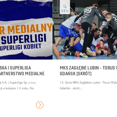
14
GRU
KA I SUPERLIGA
MKS ZAGŁĘBIE LUBIN - TORUS
PARTNERSTWO MEDIALNE
GDAŃSK [SKRÓT]
S.A. i Superliga Sp. z o.o.
13. Seria MKS Zagłębie Lubin - Torus Wy
ę o kolejne 1,5 roku. Na
Gdańsk - skrót...
.