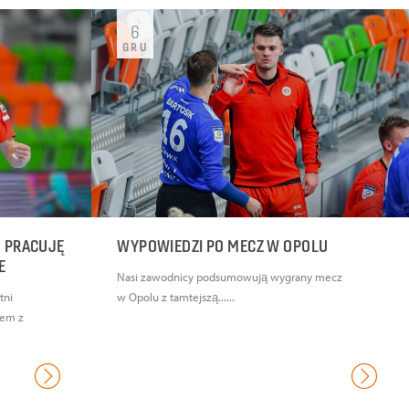
6
GRU
U PRACUJĘ
WYPOWIEDZI PO MECZ W OPOLU
IE
Nasi zawodnicy podsumowują wygrany mecz
tni
w Opolu z tamtejszą......
iem z