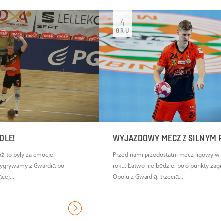
4
GRU
OLE!
WYJAZDOWY MECZ Z SILNYM
óż to były za emocje!
Przed nami przedostatni mecz ligowy w
ygrywamy z Gwardią po
roku. Łatwo nie będzie, bo o punkty za
cej...
Opolu z Gwardią, trzecią...