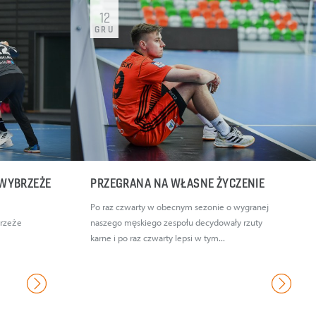
12
GRU
 WYBRZEŻE
PRZEGRANA NA WŁASNE ŻYCZENIE
Po raz czwarty w obecnym sezonie o wygranej
brzeże
naszego męskiego zespołu decydowały rzuty
karne i po raz czwarty lepsi w tym...