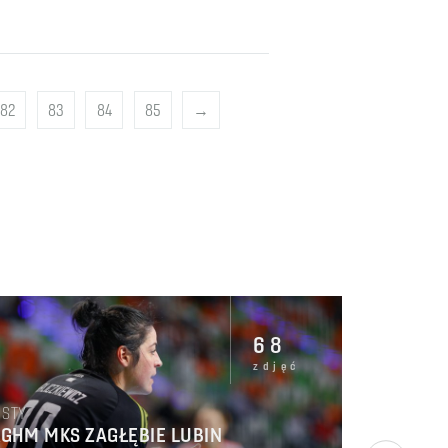
82
83
84
85
→
68
zdjęć
STY
KGHM MKS ZAGŁĘBIE LUBIN