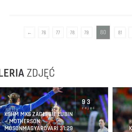
80
←
76
77
78
79
81
LERIA
ZDJĘĆ
93
11
STY
zdjęć
KGHM MKS ZAGŁĘBIE LUBIN
– MOTHERSON
8
MOSONMAGYAROVARI 31:29