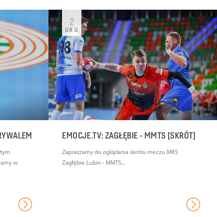
2
GRU
 RYWALEM
EMOCJE.TV: ZAGŁĘBIE - MMTS [SKRÓT]
 tym
Zapraszamy do oglądania skrótu meczu MKS
gramy w
Zagłębie Lubin - MMTS...