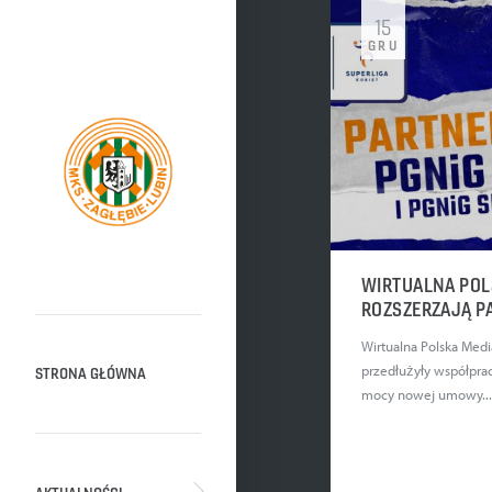
15
GRU
WIRTUALNA POLS
ROZSZERZAJĄ 
Wirtualna Polska Media 
przedłużyły współprac
STRONA GŁÓWNA
mocy nowej umowy..