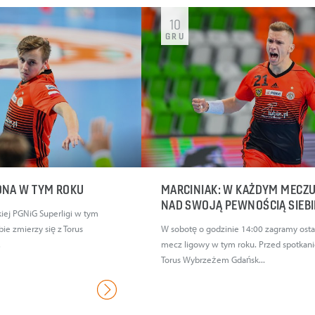
10
GRU
ONA W TYM ROKU
MARCINIAK: W KAŻDYM MECZ
NAD SWOJĄ PEWNOŚCIĄ SIEB
iej PGNiG Superligi w tym
ie zmierzy się z Torus
W sobotę o godzinie 14:00 zagramy osta
.
mecz ligowy w tym roku. Przed spotkan
Torus Wybrzeżem Gdańsk...