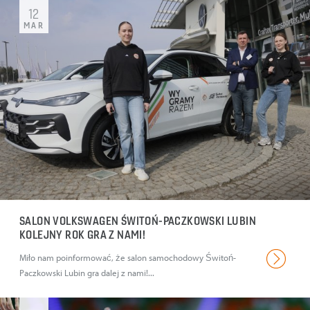
12
MAR
SALON VOLKSWAGEN ŚWITOŃ-PACZKOWSKI LUBIN
KOLEJNY ROK GRA Z NAMI!
Miło nam poinformować, że salon samochodowy Świtoń-
Paczkowski Lubin gra dalej z nami!...