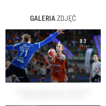
GALERIA
ZDJĘĆ
93
zdjęć
11
STY
KGHM MKS ZAGŁĘBIE LUBIN – MOTHERSON
MOSONMAGYAROVARI 31:29 (17:15)