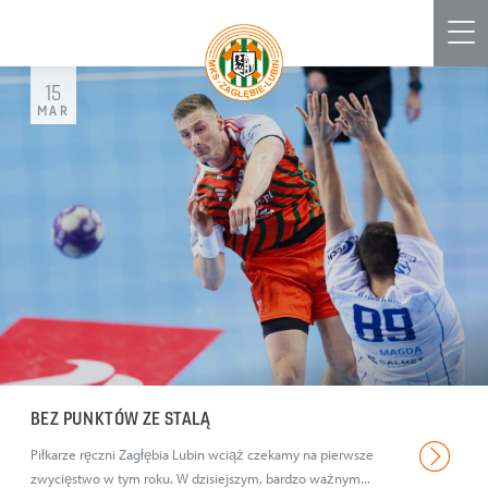
Men
15
MAR
BEZ PUNKTÓW ZE STALĄ
Piłkarze ręczni Zagłębia Lubin wciąż czekamy na pierwsze
zwycięstwo w tym roku. W dzisiejszym, bardzo ważnym...