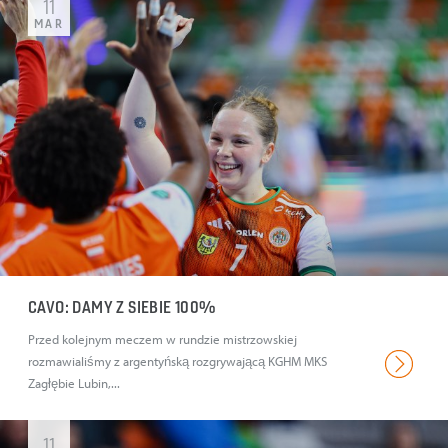
11
MAR
CAVO: DAMY Z SIEBIE 100%
Przed kolejnym meczem w rundzie mistrzowskiej
rozmawialiśmy z argentyńską rozgrywającą KGHM MKS
Zagłębie Lubin,...
11