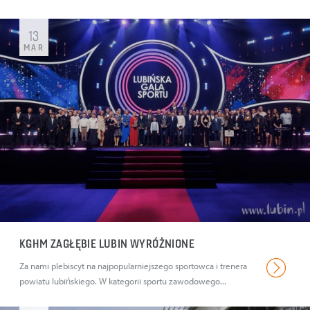
13
MAR
KGHM ZAGŁĘBIE LUBIN WYRÓŻNIONE
Za nami plebiscyt na najpopularniejszego sportowca i trenera
powiatu lubińskiego. W kategorii sportu zawodowego...