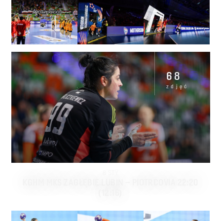
68
zdjęć
8
STY
KGHM MKS ZAGŁĘBIE LUBIN – PIOTRCOVIA 22:20
(12:16)