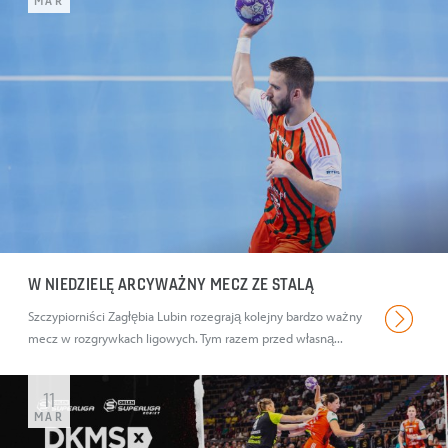
MAR
W NIEDZIELĘ ARCYWAŻNY MECZ ZE STALĄ
Szczypiorniści Zagłębia Lubin rozegrają kolejny bardzo ważny
mecz w rozgrywkach ligowych. Tym razem przed własną...
11
MAR