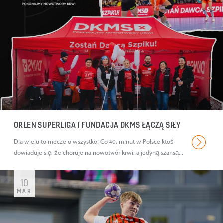
ORLEN SUPERLIGA I FUNDACJA DKMS ŁĄCZĄ SIŁY
Dla wielu to mecze o wszystko. Co 40. minut w Polsce ktoś
dowiaduje się, że choruje na nowotwór krwi, a jedyną szansą...
10
MAR