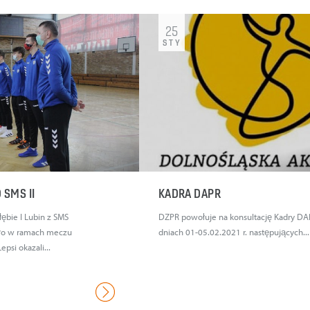
25
STY
 SMS II
KADRA DAPR
ębie I Lubin z SMS
DZPR powołuje na konsultację Kadry D
szło w ramach meczu
dniach 01-05.02.2021 r. następujących...
psi okazali...