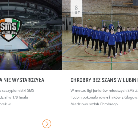
8
LUT
A NIE WYSTARCZYŁA
CHROBRY BEZ SZANS W LUBIN
 szczypiornistki SMS
W meczu ligi juniorów młodszych SMS Z
dział w 1/8 finału
I Lubin pokonało rówieśników z Głogow
orek w...
Miedziowi rozbili Chrobrego...