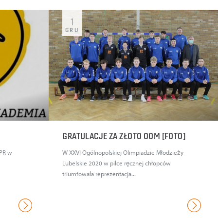
1
GRU
GRATULACJE ZA ZŁOTO OOM [FOTO]
APR w
W XXVI Ogólnopolskiej Olimpiadzie Młodzieży
Lubelskie 2020 w piłce ręcznej chłopców
triumfowała reprezentacja...