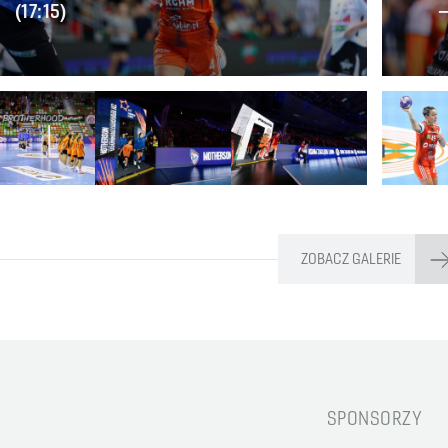
(17:15)
–
ZOBACZ GALERIE
SPONSORZY