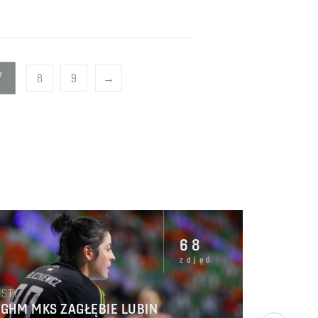
7
8
9
→
68
zdjęć
STY
KGHM MKS ZAGŁĘBIE LUBIN