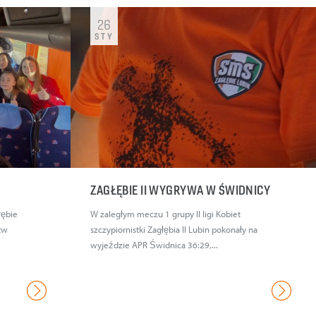
26
STY
ZAGŁĘBIE II WYGRYWA W ŚWIDNICY
łębie
W zaległym meczu 1 grupy II ligi Kobiet
tw
szczypiornistki Zagłębia II Lubin pokonały na
wyjeździe APR Świdnica 36:29,...