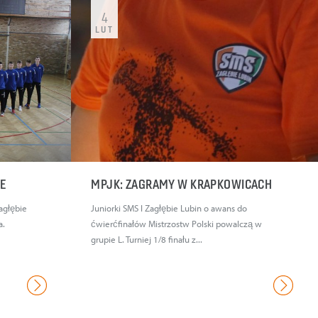
4
LUT
IE
MPJK: ZAGRAMY W KRAPKOWICACH
agłębie
Juniorki SMS I Zagłębie Lubin o awans do
a.
ćwierćfinałów Mistrzostw Polski powalczą w
grupie L. Turniej 1/8 finału z...