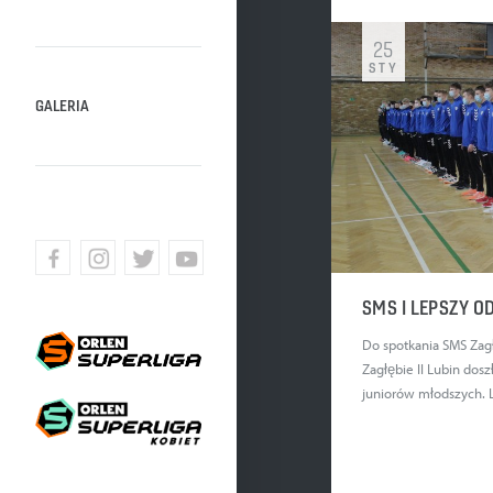
25
STY
GALERIA
BIURO PRASOWE - KOBIETY
HISTORIA
WŁADZE
HYMN MKS ZL
ZWYCIĘZCY
SMS I LEPSZY OD
UCZESTNICY
KONTAKT
Do spotkania SMS Zagł
Zagłębie II Lubin do
juniorów młodszych. Le
SUKCESY