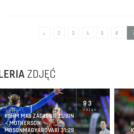
←
2
3
4
5
6
LERIA
ZDJĘĆ
93
11
STY
zdjęć
KGHM MKS ZAGŁĘBIE LUBIN
– MOTHERSON
8
MOSONMAGYAROVARI 31:29