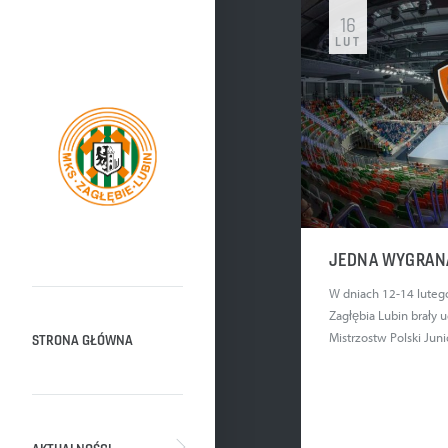
16
LUT
JEDNA WYGRAN
W dniach 12-14 lutego
Zagłębia Lubin brały u
Mistrzostw Polski Juni
STRONA GŁÓWNA