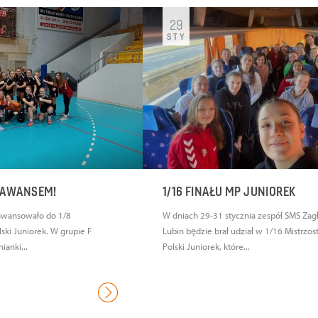
29
STY
Z AWANSEM!
1/16 FINAŁU MP JUNIOREK
 awansowało do 1/8
W dniach 29-31 stycznia zespół SMS Zag
ski Juniorek. W grupie F
Lubin będzie brał udział w 1/16 Mistrzos
ianki...
Polski Juniorek, które...