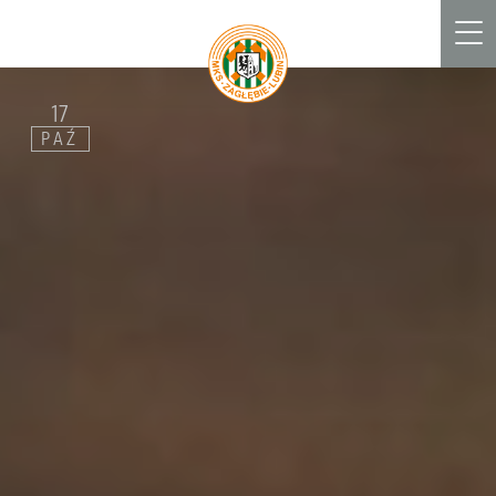
Men
17
PAŹ