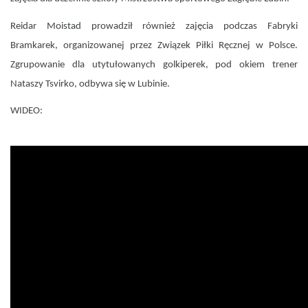
Reidar Moistad prowadził również zajęcia podczas Fabryki
Bramkarek, organizowanej przez Związek Piłki Ręcznej w Polsce.
Zgrupowanie dla utytułowanych golkiperek, pod okiem trener
Nataszy Tsvirko, odbywa się w Lubinie.
WIDEO: