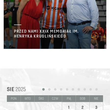
PRZED NAMI XXIX MEMORIAŁ IM.
HENRYKA KRUGLIŃSKIEGO
SIE
2025
PON
WTO
ŚRO
CZW
PIĄ
SOB
NIE
1
2
3