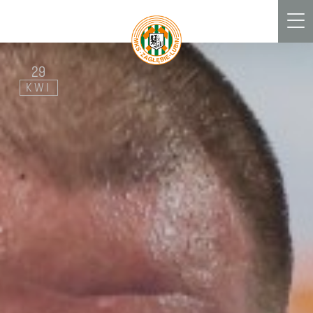
Men
29
KWI