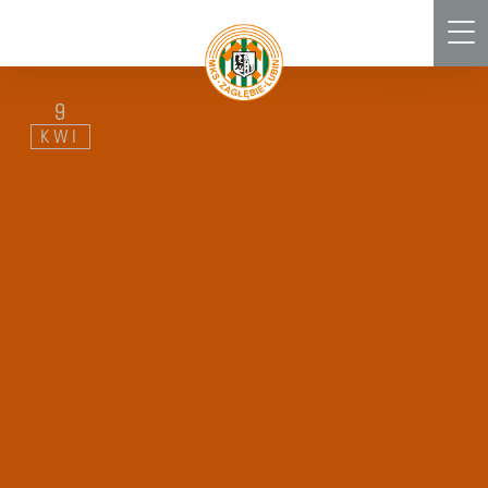
Men
9
KWI