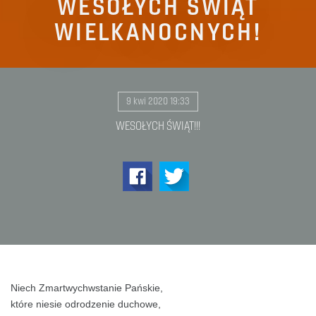
WESOŁYCH ŚWIĄT
WIELKANOCNYCH!
9 kwi 2020 19:33
WESOŁYCH ŚWIĄT!!!
Niech Zmartwychwstanie Pańskie,
które niesie odrodzenie duchowe,