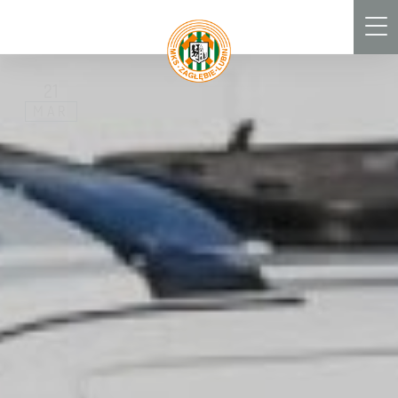
Men
21
MAR