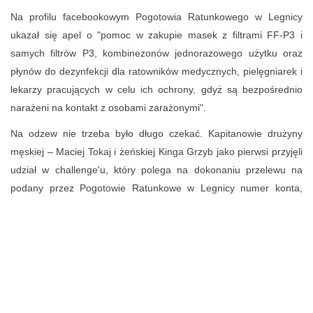
Na profilu facebookowym Pogotowia Ratunkowego w Legnicy
ukazał się apel o "pomoc w zakupie masek z filtrami FF-P3 i
samych filtrów P3, kombinezonów jednorazowego użytku oraz
płynów do dezynfekcji dla ratowników medycznych, pielęgniarek i
lekarzy pracujących w celu ich ochrony, gdyż są bezpośrednio
narażeni na kontakt z osobami zarażonymi".
Na odzew nie trzeba było długo czekać. Kapitanowie drużyny
męskiej – Maciej Tokaj i żeńskiej Kinga Grzyb jako pierwsi przyjęli
udział w challenge'u, który polega na dokonaniu przelewu na
podany przez Pogotowie Ratunkowe w Legnicy numer konta,
wklejenie potwierdzenia przelewu i nominowanie kolejnych osób.
W akcję zaangażowali się już zawodnicy klubów z całego regionu,
nie tylko z zespołów piłki ręcznej.
Specjalna zbiórka pieniędzy na rzecz pogotowia odbywa się także
na portalu internetowym zrzutka.pl.